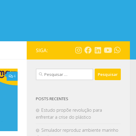
SIGA:
4
POSTS RECENTES
Estudo propõe revolução para
enfrentar a crise do plástico
Simulador reproduz ambiente marinho