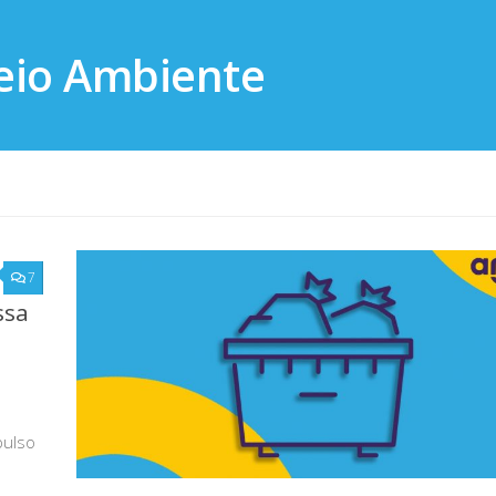
7
ssa
pulso