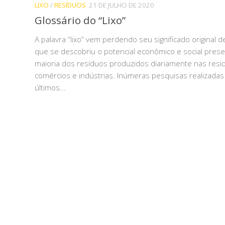
LIXO
/
RESÍDUOS
21 DE JULHO DE 2020
Glossário do “Lixo”
A palavra “lixo” vem perdendo seu significado original 
que se descobriu o potencial econômico e social pres
maioria dos resíduos produzidos diariamente nas resid
comércios e indústrias. Inúmeras pesquisas realizadas
últimos...