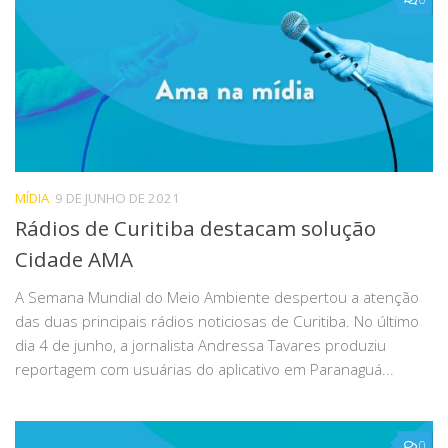
MÍDIA
9 DE JUNHO DE 2021
Rádios de Curitiba destacam solução
Cidade AMA
A Semana Mundial do Meio Ambiente despertou a atenção
das duas principais rádios noticiosas de Curitiba. No último
dia 4 de junho, a jornalista Andressa Tavares produziu
reportagem com usuárias do aplicativo em Paranaguá...
0