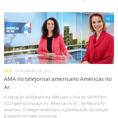
2
MÍDIA
26 DE JANEIRO DE 2023
AMA no telejornal americano Américas no
Ar
A indicação da Plataforma AMA para a final do SXSW Pitch
2023 ganhou espaço no “Américas no Ar”, da Record TV
Americas. O telejornal destacou a participação da solução
brasileira no maior evento de...