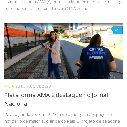
startups como a AMA (Agentes do Meio Ambiente)” Em artigo
publicado, na última quinta-feira (15/06), no...
0
MÍDIA
23 DE MAIO DE 2023
Plataforma AMA é destaque no Jornal
Nacional
Pela segunda vez em 2023, a solução ganha espaço no
noticiário de maior audiência do País O projeto de zeladoria