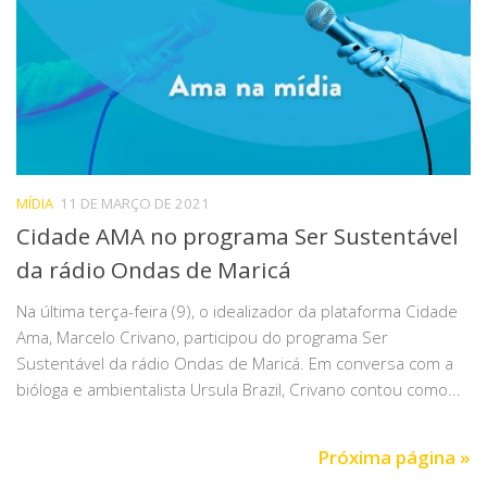
MÍDIA
11 DE MARÇO DE 2021
Cidade AMA no programa Ser Sustentável
da rádio Ondas de Maricá
Na última terça-feira (9), o idealizador da plataforma Cidade
Ama, Marcelo Crivano, participou do programa Ser
Sustentável da rádio Ondas de Maricá. Em conversa com a
bióloga e ambientalista Ursula Brazil, Crivano contou como...
Próxima página »