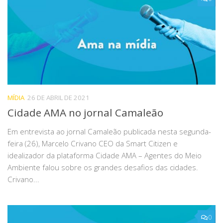
MÍDIA
26 DE ABRIL DE 2021
Cidade AMA no jornal Camaleão
Em entrevista ao jornal Camaleão publicada nesta segunda-
feira (26), Marcelo Crivano CEO da Smart Citizen e
idealizador da plataforma Cidade AMA – Agentes do Meio
Ambiente falou sobre os grandes desafios das cidades.
Crivano...
0