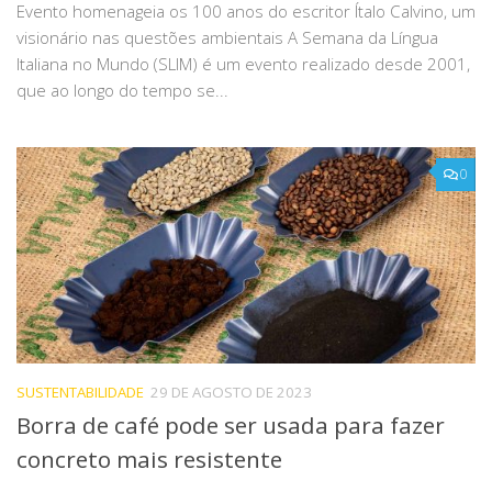
Evento homenageia os 100 anos do escritor Ítalo Calvino, um
visionário nas questões ambientais A Semana da Língua
Italiana no Mundo (SLIM) é um evento realizado desde 2001,
que ao longo do tempo se...
0
SUSTENTABILIDADE
29 DE AGOSTO DE 2023
Borra de café pode ser usada para fazer
concreto mais resistente