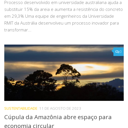
Processo desenvolvido em universidade australiana ajuda a
substituir 15% da areia e aumenta a resistência do concreto
em 29,3% Uma equipe de engenheiros da Universidade
RMIT da Austrália desenvolveu um processo inovador para
transformar...
0
SUSTENTABILIDADE
11 DE AGOSTO DE 2023
Cúpula da Amazônia abre espaço para
economia circular