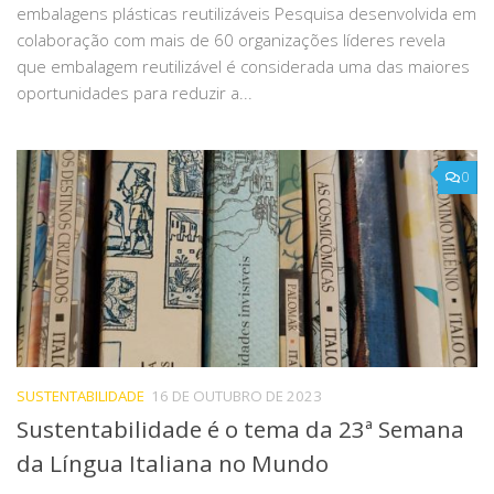
embalagens plásticas reutilizáveis Pesquisa desenvolvida em
colaboração com mais de 60 organizações líderes revela
que embalagem reutilizável é considerada uma das maiores
oportunidades para reduzir a...
0
SUSTENTABILIDADE
16 DE OUTUBRO DE 2023
Sustentabilidade é o tema da 23ª Semana
da Língua Italiana no Mundo