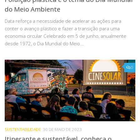
do Meio Ambiente
Data reforça a necessidade de acelerar as ações para
conter o avanço plástico e fazer a transição para uma
economia circular Celebrado em 5 de junho, anualmente
desde 1972, o Dia Mundial do Meio...
0
SUSTENTABILIDADE
30 DE MAIO DE 2023
Itinerante e sustentável, conheça o