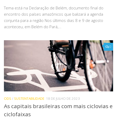
Tema está na Declaração de Belém, documento final do
encontro dos países amazônicos que balizará a agenda
conjunta para a região Nos últimos dias 8 e 9 de agosto
aconteceu, em Belém do Pará,...
0
ODS
/
SUSTENTABILIDADE
18 DE JULHO DE 2023
As capitais brasileiras com mais ciclovias e
ciclofaixas