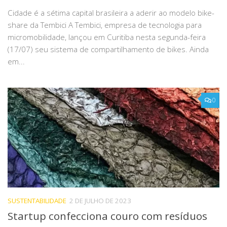
Cidade é a sétima capital brasileira a aderir ao modelo bike-
share da Tembici A Tembici, empresa de tecnologia para
micromobilidade, lançou em Curitiba nesta segunda-feira
(17/07) seu sistema de compartilhamento de bikes. Ainda
em...
0
SUSTENTABILIDADE
2 DE JULHO DE 2023
Startup confecciona couro com resíduos