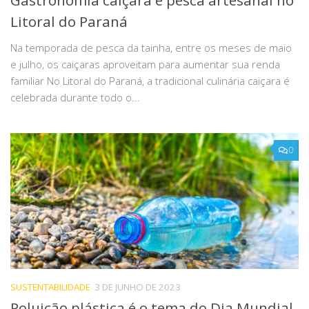
Gastronomia caiçara e pesca artesanal no
Litoral do Paraná
Na temporada de pesca da tainha, entre os meses de maio
e julho, os caiçaras aproveitam para aumentar sua renda
familiar No Litoral do Paraná, a tradicional culinária caiçara é
celebrada durante todo o...
0
SUSTENTABILIDADE
3 DE JUNHO DE 2023
Poluição plástica é o tema do Dia Mundial