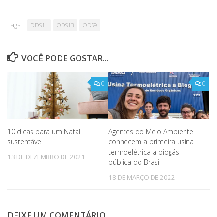
Tags:
ODS11
ODS13
ODS9
VOCÊ PODE GOSTAR...
0
0
10 dicas para um Natal
Agentes do Meio Ambiente
sustentável
conhecem a primeira usina
termoelétrica a biogás
13 DE DEZEMBRO DE 2021
pública do Brasil
18 DE MARÇO DE 2022
DEIXE UM COMENTÁRIO