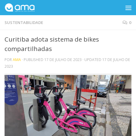
Skip to content
SUSTENTABILIDADE
0
Curitiba adota sistema de bikes
compartilhadas
POR
AMA
· PUBLISHED
17 DE JULHO DE 2023
· UPDATED
17 DE JULHO DE
2023