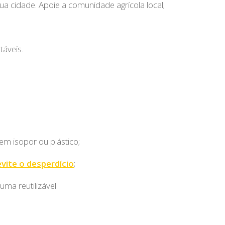
ua cidade. Apoie a comunidade agrícola local;
táveis.
m isopor ou plástico;
evite o desperdício
;
ma reutilizável.