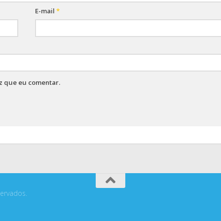
E-mail
*
z que eu comentar.
ervados.