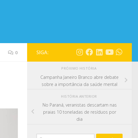
SIGA:
0
PRÓXIMO HISTÓRIA
Campanha Janeiro Branco abre debate
sobre a importância da saúde mental
HISTÓRIA ANTERIOR
No Paraná, veranistas descartam nas
praias 10 toneladas de resíduos por
dia