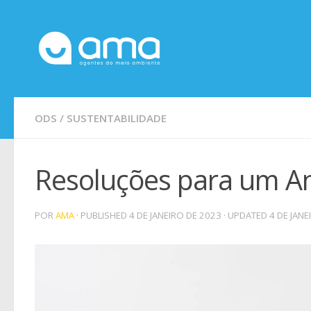
Skip to content
ODS
/
SUSTENTABILIDADE
Resoluções para um A
POR
AMA
· PUBLISHED
4 DE JANEIRO DE 2023
· UPDATED
4 DE JANE