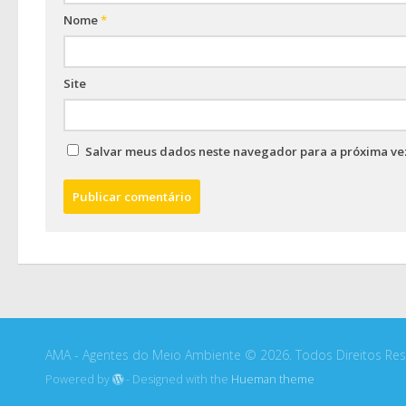
Nome
*
Site
Salvar meus dados neste navegador para a próxima ve
AMA - Agentes do Meio Ambiente © 2026. Todos Direitos Res
Powered by
- Designed with the
Hueman theme