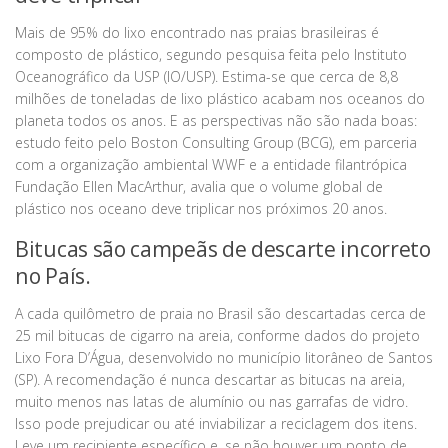
Mais de 95% do lixo encontrado nas praias brasileiras é
composto de plástico, segundo pesquisa feita pelo Instituto
Oceanográfico da USP (IO/USP). Estima-se que cerca de 8,8
milhões de toneladas de lixo plástico acabam nos oceanos do
planeta todos os anos. E as perspectivas não são nada boas:
estudo feito pelo Boston Consulting Group (BCG), em parceria
com a organização ambiental WWF e a entidade filantrópica
Fundação Ellen MacArthur, avalia que o volume global de
plástico nos oceano deve triplicar nos próximos 20 anos.
Bitucas são campeãs de descarte incorreto
no País.
A cada quilômetro de praia no Brasil são descartadas cerca de
25 mil bitucas de cigarro na areia, conforme dados do projeto
Lixo Fora D’Água, desenvolvido no município litorâneo de Santos
(SP). A recomendação é nunca descartar as bitucas na areia,
muito menos nas latas de alumínio ou nas garrafas de vidro.
Isso pode prejudicar ou até inviabilizar a reciclagem dos itens.
Leve um recipiente específico e, se não houver um ponto de