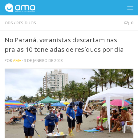
Skip to content
ODS
/
RESÍDUOS
0
No Paraná, veranistas descartam nas
praias 10 toneladas de resíduos por dia
POR
AMA
·
3 DE JANEIRO DE 2023