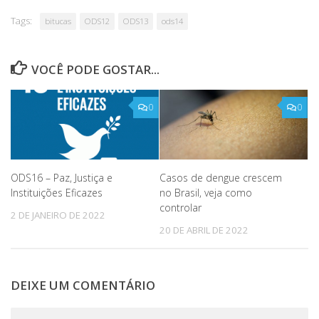
Tags:
bitucas
ODS12
ODS13
ods14
VOCÊ PODE GOSTAR...
0
0
Casos de dengue crescem
ODS16 – Paz, Justiça e
no Brasil, veja como
Instituições Eficazes
controlar
2 DE JANEIRO DE 2022
20 DE ABRIL DE 2022
DEIXE UM COMENTÁRIO