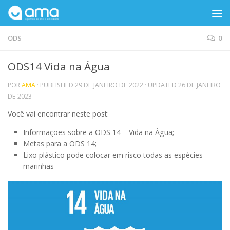
Skip to content
ODS
0
ODS14 Vida na Água
POR
AMA
· PUBLISHED
29 DE JANEIRO DE 2022
· UPDATED
26 DE JANEIRO
DE 2023
Você vai encontrar neste post:
Informações sobre a ODS 14 – Vida na Água;
Metas para a ODS 14;
Lixo plástico pode colocar em risco todas as espécies
marinhas