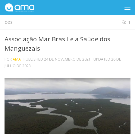
Skip to content
ODS
1
Associação Mar Brasil e a Saúde dos
Manguezais
POR
AMA
· PUBLISHED
24 DE NOVEMBRO DE 2021
· UPDATED
26 DE
JULHO DE 2023