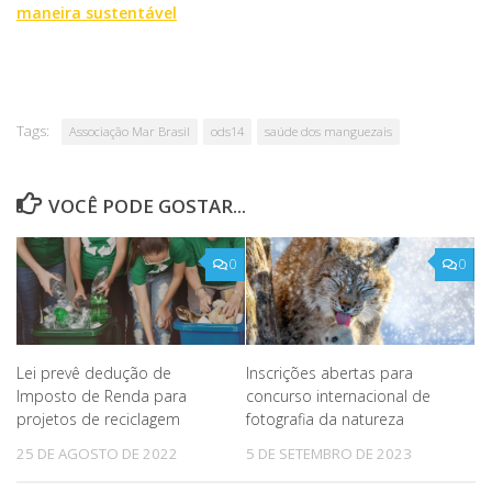
maneira sustentável
Tags:
Associação Mar Brasil
ods14
saúde dos manguezais
VOCÊ PODE GOSTAR...
0
0
Lei prevê dedução de
Inscrições abertas para
Imposto de Renda para
concurso internacional de
projetos de reciclagem
fotografia da natureza
25 DE AGOSTO DE 2022
5 DE SETEMBRO DE 2023