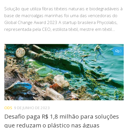
Solução que utiliza fibras têxteis naturais e biodegradáveis à
base de macroalgas marinhas foi uma das vencedoras do
Global Change Award 2023 A startup brasileira Phycolabs,
representada pela CEO, estilista têxtil, mestre em têxtil...
0
ODS
9 DE JUNHO DE 2023
Desafio paga R$ 1,8 milhão para soluções
que reduzam o plástico nas águas