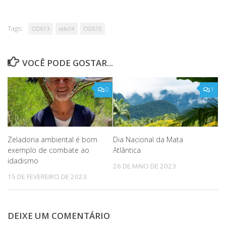
Tags:
ODS13
ods14
ODS15
VOCÊ PODE GOSTAR...
0
1
Zeladoria ambiental é bom
Dia Nacional da Mata
exemplo de combate ao
Atlântica
idadismo
26 DE MAIO DE 2023
15 DE FEVEREIRO DE 2023
DEIXE UM COMENTÁRIO