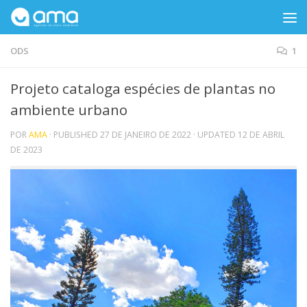
Skip to content
ODS
1
Projeto cataloga espécies de plantas no
ambiente urbano
POR
AMA
· PUBLISHED
27 DE JANEIRO DE 2022
· UPDATED
12 DE ABRIL
DE 2023