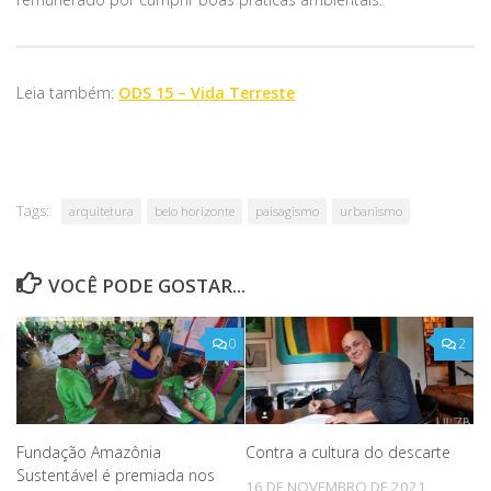
Leia também:
ODS 15 – Vida Terreste
Tags:
arquitetura
belo horizonte
paisagismo
urbanismo
VOCÊ PODE GOSTAR...
0
2
Fundação Amazônia
Contra a cultura do descarte
Sustentável é premiada nos
16 DE NOVEMBRO DE 2021