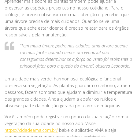
Aprender mais sobre as plantas também pode ajudar a
preservar as espécies presentes no nosso cotidiano. Para o
biólogo, é preciso observar com mais atenção e perceber que
uma árvore precisa de mais cuidados. Quando se vê uma
árvore que ache estar doente é preciso relatar para os órgãos
responsáveis pela manutenção.
“Tem muita árvore podre nas cidades, uma árvore doente
cai mais fácil – quando temos um vendaval não
conseguimos determinar se a força do vento foi realmente o
principal fator para a queda da árvore”, observa Leonardo.
Uma cidade mais verde, harmoniosa, ecológica e funcional
preserva sua vegetação. As plantas guardam o carbono, atraem
pássaros, fazem sombras que ajudam a diminuir a temperatura
das grandes cidades. Ainda ajudam a abafar os ruídos e
absorver parte da poluição gerada por carros e máquinas.
Você também pode registrar um pouco da sua relação com a
vegetação da sua cidade no nosso app. Visite
https://cidadeama.com.br/
baixe o aplicativo AMA e seja
remunerado por cumprir boas práticas ambientais.