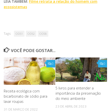
LEIA TAMBÉM:
Filme retrata a relação do homem com
ecossistemas
Tags:
ODS1
ODS2
ODS8
VOCÊ PODE GOSTAR...
0
0
5 livros para entender a
Receita ecológica com
importância da preservação
bicarbonato de sódio para
do meio ambiente
lavar roupas
23 DE ABRIL DE 2023
31 DE MARÇO DE 2022