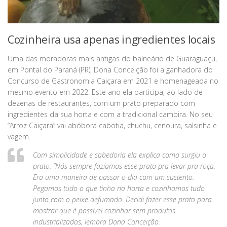
Cozinheira usa apenas ingredientes locais
Uma das moradoras mais antigas do balneário de Guaraguaçu,
em Pontal do Paraná (PR), Dona Conceição foi a ganhadora do
Concurso de Gastronomia Caiçara em 2021 e homenageada no
mesmo evento em 2022. Este ano ela participa, ao lado de
dezenas de restaurantes, com um prato preparado com
ingredientes da sua horta e com a tradicional cambira. No seu
“Arroz Caiçara” vai abóbora cabotia, chuchu, cenoura, salsinha e
vagem.
Com simplicidade e sabedoria ela explica como surgiu o
prato. “Nós sempre fazíamos esse prato pra levar pra roça.
Era uma maneira de passar o dia com um sustento.
Pegamos tudo o que tinha na horta e cozinhamos tudo
junto com o peixe defumado. Decidi fazer esse prato para
mostrar que é possível cozinhar sem produtos
industrializados, lembra Dona Conceição.