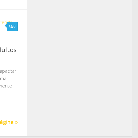
0
dultos
apacitar
ama
amente
ágina »