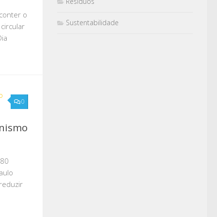
Resíduos
conter o
Sustentabilidade
circular
Dia
0
onismo
580
aulo
 reduzir