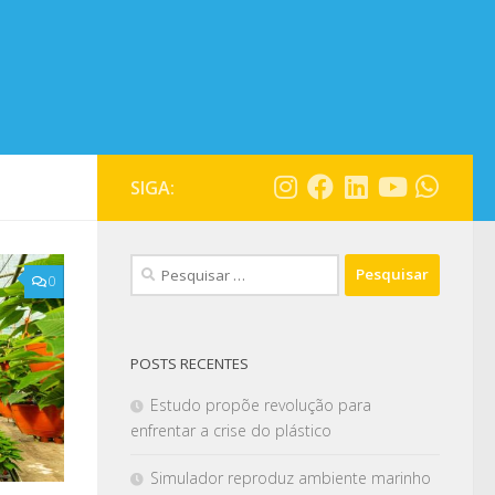
SIGA:
0
POSTS RECENTES
Estudo propõe revolução para
enfrentar a crise do plástico
Simulador reproduz ambiente marinho