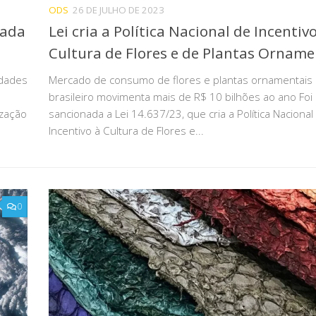
ODS
26 DE JULHO DE 2023
iada
Lei cria a Política Nacional de Incentiv
Cultura de Flores e de Plantas Orname
idades
Mercado de consumo de flores e plantas ornamentais
brasileiro movimenta mais de R$ 10 bilhões ao ano Foi
ização
sancionada a Lei 14.637/23, que cria a Política Nacional
Incentivo à Cultura de Flores e...
0