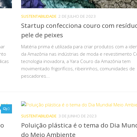
SUSTENTABILIDADE
2 DE JULHO DE 2023
Startup confecciona couro com resídu
pele de peixes
mar
Matéria prima é utilizada para criar produtos com a ide
nto
da Amazônia nas indústrias de moda e revestimento 
icas
tecnologia inovadora, a Yara Couro da Amazônia tem
movimentado frigoríficos, ribeirinhos, comunidades de
pescadores...
0
SUSTENTABILIDADE
3 DE JUNHO DE 2023
no
Poluição plástica é o tema do Dia Mun
do Meio Ambiente