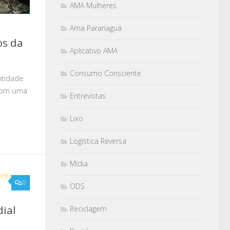
AMA Mulheres
Ama Paranaguá
os da
Aplicativo AMA
Consumo Consciente
ntidade
Com uma
Entrevistas
Lixo
Logística Reversa
Mídia
0
ODS
dial
Reciclagem