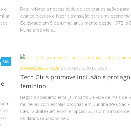
io e
Data reforça a necessidade de acelerar as ações para 
iliar
avanço plástico e fazer a transição para uma economia 
rada
Celebrado em 5 de junho, anualmente desde 1972, o 
Mundial do Meio...
0
AMA MULHERES
/
ODS
23 DE FEVEREIRO DE 2023
Tech Girls promove inclusão e protag
de
feminino
Negócio socioambiental já impactou a vida de mais de 
ambém
mulheres com escolas próprias em Curitiba (PR), São P
ável
(SP), Taubaté (SP) e Florianópolis (SC) Com o intuito de
cos
os danos causados pelo...
m...