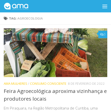
Skip to content
TAG:
AGROECOLOGIA
0
AMA MULHERES
/
CONSUMO CONSCIENTE
8 DE FEVEREIRO DE 2022
Feira Agroecológica aproxima vizinhança e
produtores locais
Em Piraquara, na Região Metropolitana de Curitiba, uma