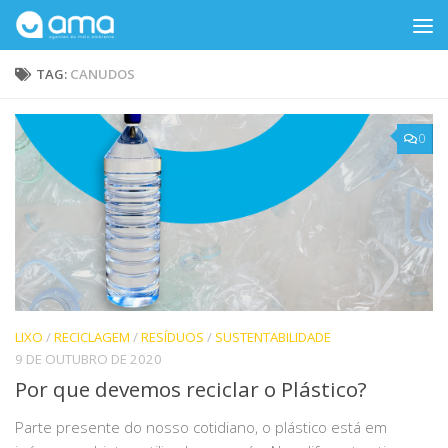
Skip to content
TAG:
CANUDOS
0
LIXO
/
RECICLAGEM
/
RESÍDUOS
/
SUSTENTABILIDADE
9 DE OUTUBRO DE 2020
Por que devemos reciclar o Plástico?
Parte presente do nosso cotidiano, o plástico está em