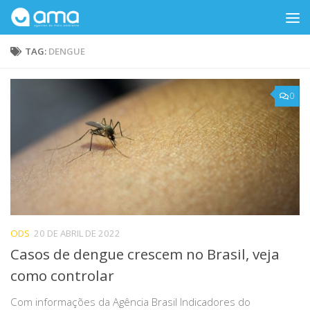
Skip to content
TAG:
DENGUE
0
ODS
20 DE ABRIL DE 2022
Casos de dengue crescem no Brasil, veja
como controlar
Com informações da Agência Brasil Indicadores do