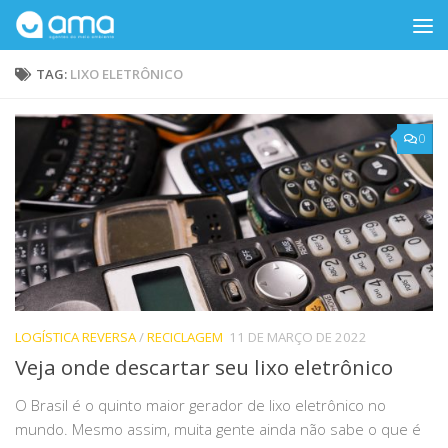
Skip to content
TAG:
LIXO ELETRÔNICO
0
LOGÍSTICA REVERSA
/
RECICLAGEM
11 DE MARÇO DE 2022
Veja onde descartar seu lixo eletrônico
O Brasil é o quinto maior gerador de lixo eletrônico no
mundo. Mesmo assim, muita gente ainda não sabe o que é