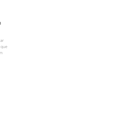
m
rar
e que
em