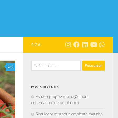
SIGA:
0
POSTS RECENTES
Estudo propõe revolução para
enfrentar a crise do plástico
Simulador reproduz ambiente marinho