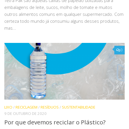
Tetra Pak são aquelas caixas de papelão utilizadas para
embalagens de leite, sucos, molho de tomate e muitos
outros alimentos comuns em qualquer supermercado. Com
certeza todo mundo já consumiu alguns desses produtos,
mas...
0
LIXO
/
RECICLAGEM
/
RESÍDUOS
/
SUSTENTABILIDADE
9 DE OUTUBRO DE 2020
Por que devemos reciclar o Plástico?