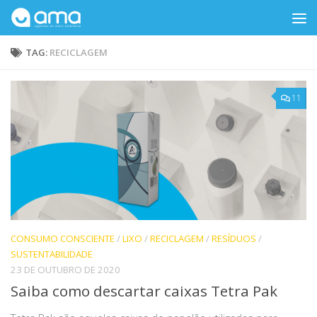
Skip to content
TAG:
RECICLAGEM
11
CONSUMO CONSCIENTE
/
LIXO
/
RECICLAGEM
/
RESÍDUOS
/
SUSTENTABILIDADE
23 DE OUTUBRO DE 2020
Saiba como descartar caixas Tetra Pak