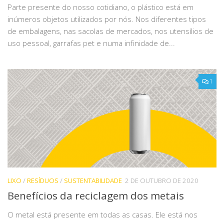
Parte presente do nosso cotidiano, o plástico está em
inúmeros objetos utilizados por nós. Nos diferentes tipos
de embalagens, nas sacolas de mercados, nos utensílios de
uso pessoal, garrafas pet e numa infinidade de...
1
LIXO
/
RESÍDUOS
/
SUSTENTABILIDADE
2 DE OUTUBRO DE 2020
Benefícios da reciclagem dos metais
O metal está presente em todas as casas. Ele está nos