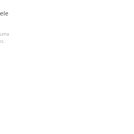
ele
é uma
os.