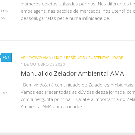
inúmeros objetos utilizados por nós. Nos diferentes ti
tros
embalagens, nas sacolas de mercados, nos utensílios 
eza
pessoal, garrafas pet e numa infinidade de...
1
APLICATIVO AMA
/
LIXO
/
RESÍDUOS
/
SUSTENTABILIDADE
1 DE OUTUBRO DE 2020
Manual do Zelador Ambiental AMA
Bem vindo(a) à comunidade de Zeladores Ambientai
Vamos esclarecer todas as dúvidas dessa jornada, c
e de
com a pergunta principal: Qual é a importância do Zel
Ambiental AMA para a cidade?...