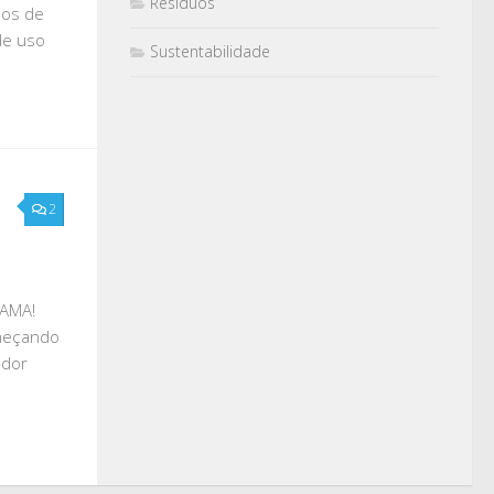
Resíduos
pos de
de uso
Sustentabilidade
2
s AMA!
omeçando
ador