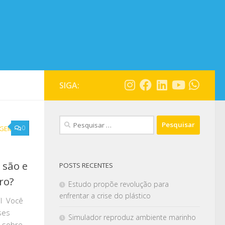
SIGA:
0
AGEM
/
 são e
POSTS RECENTES
ro?
Estudo propõe revolução para
enfrentar a crise do plástico
il Você
sses
Simulador reproduz ambiente marinho
s sobre