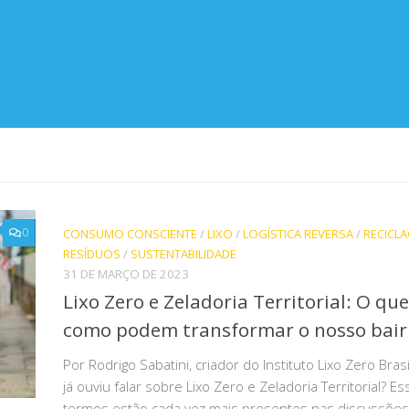
0
CONSUMO CONSCIENTE
/
LIXO
/
LOGÍSTICA REVERSA
/
RECICL
RESÍDUOS
/
SUSTENTABILIDADE
31 DE MARÇO DE 2023
Lixo Zero e Zeladoria Territorial: O que
como podem transformar o nosso bair
Por Rodrigo Sabatini, criador do Instituto Lixo Zero Bras
já ouviu falar sobre Lixo Zero e Zeladoria Territorial? E
termos estão cada vez mais presentes nas discussõe