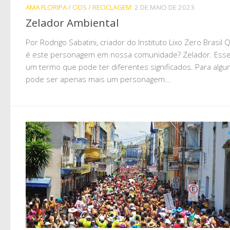
AMA FLORIPA
/
ODS
/
RECICLAGEM
2 DE MAIO DE 2023
Zelador Ambiental
Por Rodrigo Sabatini, criador do Instituto Lixo Zero Brasil
é este personagem em nossa comunidade? Zelador. Esse
um termo que pode ter diferentes significados. Para algu
pode ser apenas mais um personagem...