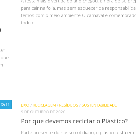
A festa mais divertida do ano chegou. É hora de se pre
para cair na folia, mas sem esquecer da responsabilid
temos com o meio ambiente O carnaval é comemorad
todo o...
m
rar
e que
em
11
LIXO
/
RECICLAGEM
/
RESÍDUOS
/
SUSTENTABILIDADE
9 DE OUTUBRO DE 2020
Por que devemos reciclar o Plástico?
Parte presente do nosso cotidiano, o plástico está em