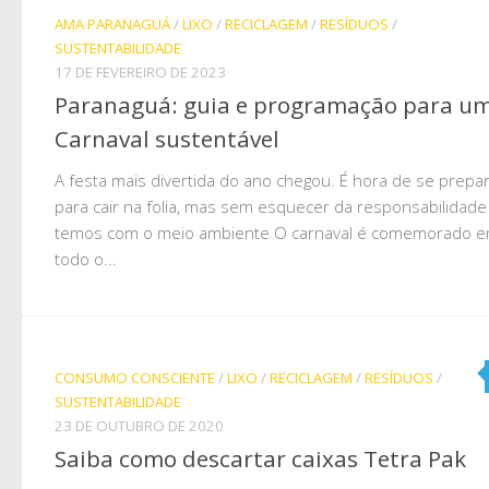
AMA PARANAGUÁ
/
LIXO
/
RECICLAGEM
/
RESÍDUOS
/
SUSTENTABILIDADE
17 DE FEVEREIRO DE 2023
Paranaguá: guia e programação para u
Carnaval sustentável
A festa mais divertida do ano chegou. É hora de se prepa
para cair na folia, mas sem esquecer da responsabilidad
temos com o meio ambiente O carnaval é comemorado 
todo o...
CONSUMO CONSCIENTE
/
LIXO
/
RECICLAGEM
/
RESÍDUOS
/
SUSTENTABILIDADE
23 DE OUTUBRO DE 2020
Saiba como descartar caixas Tetra Pak