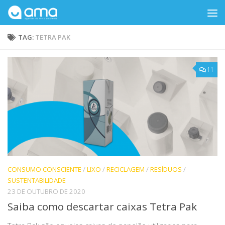
Skip to content
TAG:
TETRA PAK
11
CONSUMO CONSCIENTE
/
LIXO
/
RECICLAGEM
/
RESÍDUOS
/
SUSTENTABILIDADE
23 DE OUTUBRO DE 2020
Saiba como descartar caixas Tetra Pak