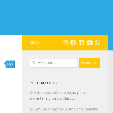
SIGA:
0
POSTS RECENTES
Estudo propõe revolução para
enfrentar a crise do plástico
Simulador reproduz ambiente marinho