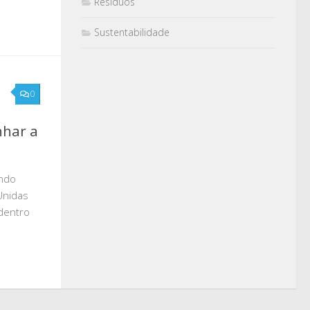
Resíduos
Sustentabilidade
0
nhar a
undo
Unidas
 dentro