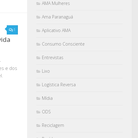
AMA Mulheres
Ama Paranaguá
1
Aplicativo AMA
vida
Consumo Consciente
Entrevistas
–
es e dos
Lixo
l.
Logística Reversa
Mídia
ODS
Reciclagem