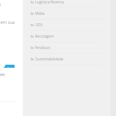
Logística Reversa
s
Mídia
a em sua
ODS
Reciclagem
Resíduos
Sustentabilidade
0
 em