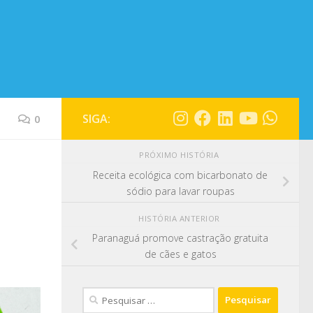
SIGA:
0
PRÓXIMO HISTÓRIA
Receita ecológica com bicarbonato de
sódio para lavar roupas
HISTÓRIA ANTERIOR
Paranaguá promove castração gratuita
de cães e gatos