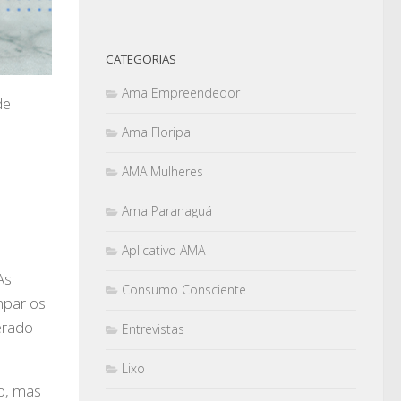
CATEGORIAS
Ama Empreendedor
de
Ama Floripa
AMA Mulheres
Ama Paranaguá
Aplicativo AMA
As
Consumo Consciente
mpar os
derado
Entrevistas
Lixo
o, mas