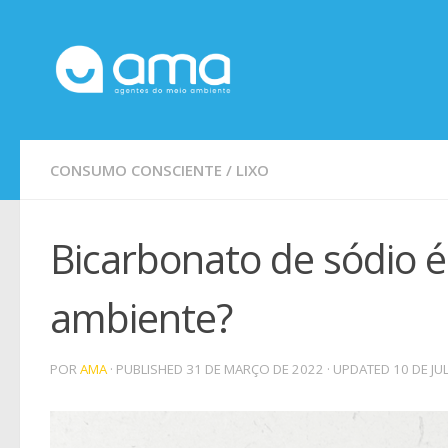
Skip to content
CONSUMO CONSCIENTE
/
LIXO
Bicarbonato de sódio 
ambiente?
POR
AMA
· PUBLISHED
31 DE MARÇO DE 2022
· UPDATED
10 DE JU