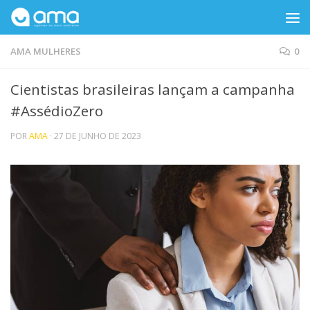
Skip to content
AMA MULHERES
0
Cientistas brasileiras lançam a campanha
#AssédioZero
POR
AMA
·
27 DE JUNHO DE 2023