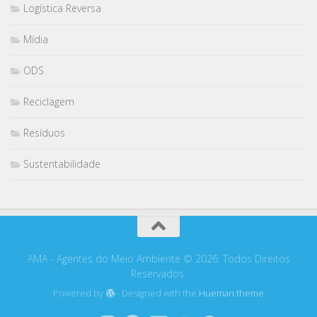
Logística Reversa
Mídia
ODS
Reciclagem
Resíduos
Sustentabilidade
AMA - Agentes do Meio Ambiente © 2026. Todos Direitos
Reservados.
Powered by
- Designed with the
Hueman theme