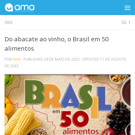
Skip to content
ODS
1
Do abacate ao vinho, o Brasil em 50
alimentos
POR
AMA
· PUBLISHED
24 DE MAIO DE 2023
· UPDATED
11 DE AGOSTO
DE 2023