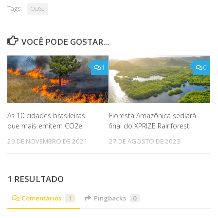
Tags:
ODS2
VOCÊ PODE GOSTAR...
1
0
As 10 cidades brasileiras
Floresta Amazônica sediará
que mais emitem CO2e
final do XPRIZE Rainforest
29 DE NOVEMBRO DE 2021
27 DE AGOSTO DE 2023
1 RESULTADO
Comentários
1
Pingbacks
0