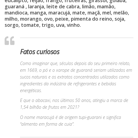
eucalipto, feijão, frango, fruteiras, girassol, goiaba,
guaraná , laranja, leite de cabra, limão, mamão,
mandioca, manga, maracujá, mate, maçã, mel, melão,
milho, morango, ovo, peixe, pimenta do reino, soja,
sorgo, tomate, trigo, uva, vinho.
Fatos curiosos
Como imaginar que, séculos depois do seu primeiro relato,
em 1669, o pó e o xarope de guaraná seriam utilizados em
sucos naturais e os extratos concentrados utilizados como
ingredientes da indústria de refrigerantes e bebidas
energéticas.
E que o abacaxi, nos últimos 50 anos, atingiu a marca de
1,54 bilhão de frutos em 2021?
O nome maracujá é de origem tupi-guarani e significa
“alimento em forma de cuia”.