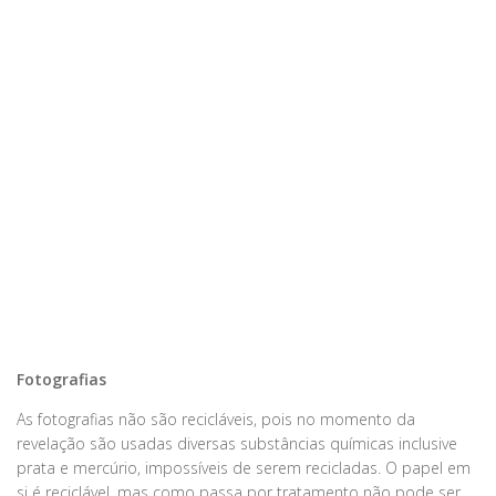
Fotografias
As fotografias não são recicláveis, pois no momento da
revelação são usadas diversas substâncias químicas inclusive
prata e mercúrio, impossíveis de serem recicladas. O papel em
si é reciclável, mas como passa por tratamento não pode ser