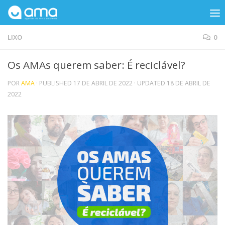
Skip to content
LIXO
0
Os AMAs querem saber: É reciclável?
POR
AMA
· PUBLISHED
17 DE ABRIL DE 2022
· UPDATED
18 DE ABRIL DE
2022