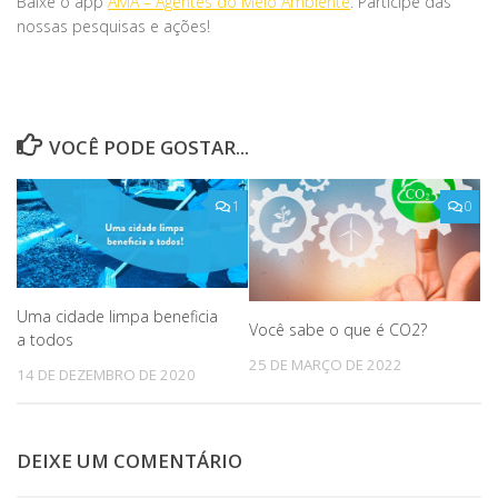
Baixe o app
AMA – Agentes do Meio Ambiente
. Participe das
nossas pesquisas e ações!
VOCÊ PODE GOSTAR...
1
0
Uma cidade limpa beneficia
Você sabe o que é CO2?
a todos
25 DE MARÇO DE 2022
14 DE DEZEMBRO DE 2020
DEIXE UM COMENTÁRIO