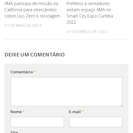
AMA participa de missão na
Prefeitos e vereadores
Califórnia para intercâmbio
visitam espaço AMA no
sobre Lixo Zero e reciclagem
Smart City Expo Curitiba
2022
31 DE MAIO DE 2023
25 DE MARÇO DE 2022
DEIXE UM COMENTÁRIO
Comentário
*
Nome
*
E-mail
*
Site