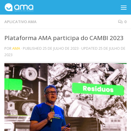
Skip to content
APLICATIVO AMA
0
Plataforma AMA participa do CAMBI 2023
POR
AMA
· PUBLISHED
25 DE JULHO DE 2023
· UPDATED
25 DE JULHO DE
2023