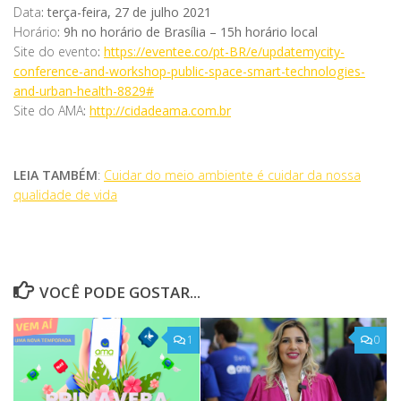
Data
: terça-feira, 27 de julho 2021
Horário
: 9h no horário de Brasília – 15h horário local
Site do evento
:
https://eventee.co/pt-BR/e/updatemycity-
conference-and-workshop-public-space-smart-technologies-
and-urban-health-8829#
Site do AMA
:
http://cidadeama.com.br
LEIA TAMBÉM
:
Cuidar do meio ambiente é cuidar da nossa
qualidade de vida
VOCÊ PODE GOSTAR...
1
0