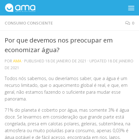
Skip to content
CONSUMO CONSCIENTE
0
Por que devemos nos preocupar em
economizar água?
POR
AMA
· PUBLISHED
18 DE JANEIRO DE 2021
· UPDATED
18 DE JANEIRO
DE 2021
Todos nós sabemos, ou deveríamos saber, que a água é um
recurso limitado, que o aquecimento global é real, e que, em
geral, não estamos fazendo o suficiente para mudar esse
panorama.
71% do planeta é coberto por água, mas somente 3% é água
doce. Se levarmos em consideração que grande parte está
congelada, presa em calotas polares, geleiras, subterrânea, na
atmosfera ou muito poluídas para consumo, apenas 0,03% é
água potável e de fácil acesso, encontrada em rios, lagos,