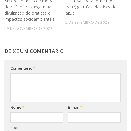
Maiores marcas de moda
Iniciativas para reduzir (ou
do país não avançam na
banir) garrafas plásticas de
divulgação de práticas e
água
impactos socioambientais
2 DE SETEMBRO DE 2023
29 DE NOVEMBRO DE 2022
DEIXE UM COMENTÁRIO
Comentário
*
Nome
*
E-mail
*
Site