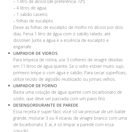
– 1 litro de álcool (de preferência 70º);
– 4 litros de água;
– 1 sabão caseiro;
– folhas de eucalipto.
Deixe as folhas de eucalipto de molho no álcool por dois
dias. Ferva 1 litro de água com o sabão ralado, até
dissolver. Junte a água e a essência de eucalipto e
engarrafe.
LIMPADOR DE VIDROS
Para limpeza de rotina, use 3 colheres de vinagre diluídas
em 11 litros de água quente. Se o vidro estiver muito sujo,
primeiro limpe-o com água e sabão. Para secar superfícies,
utilize tecido de algodão reutilizado ou jornais velhos.
LIMPADOR DE FORNO
Basta uma solução de água quente com bicarbonato de
sódio, que deve ser passada com um pano fino
DESENGORDURANTE DE PAREDE
Essa receita é super fácil, você só vai precisar de um balde
grande, misturar 3 ou 4 xícaras de vinagre branco com uma
de bicarbonato. E aí, é só limpar a parede com essa
solução.