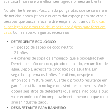
sua casa limpinha e o melhor: sem agredir o meio ambiente!
No site The Greenest Post, criado por garotas que se cansaram
de notícias apocalípticas e querem dar espaço para projetos e
pessoas que buscam fazer a diferença, encontramos
15 dicas
super legais de produtos de limpeza ecológicos para fazer em
casa
. Confira abaixo algumas receitinhas:
DETERGENTE ECOLÓGICO
– 1 pedaço de sabão de coco neutro;
– 2 limões;
– 4 colheres de sopa de amoníaco (que é biodegradável).
Derreta o sabão de coco, picado ou ralado, em um litro de
água. Depois, acrescente cinco litros de água fria. Em
seguida, esprema os limões. Por último, despeje o
amoníaco e misture bem. Guarde o produto resultante em
garrafas e utilize-o no lugar dos similares comerciais. Você
obterá seis litros de detergente (que limpa, não polui e cujo
valor econômico é incomparavelmente menor do que o do
similar industrializado).
DESINFETANTE PARA BANHEIRO