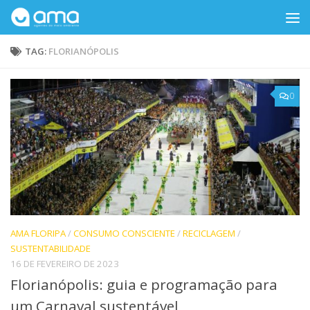
Skip to content
TAG:
FLORIANÓPOLIS
0
AMA FLORIPA
/
CONSUMO CONSCIENTE
/
RECICLAGEM
/
SUSTENTABILIDADE
16 DE FEVEREIRO DE 2023
Florianópolis: guia e programação para
um Carnaval sustentável