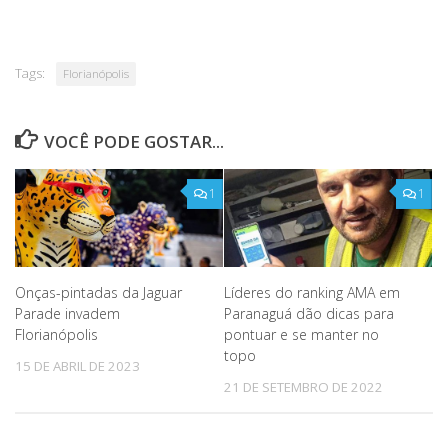
Tags:
Florianópolis
VOCÊ PODE GOSTAR...
1
1
Onças-pintadas da Jaguar
Líderes do ranking AMA em
Parade invadem
Paranaguá dão dicas para
Florianópolis
pontuar e se manter no
topo
15 DE ABRIL DE 2023
21 DE SETEMBRO DE 2022