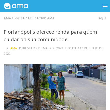
Skip to content
AMA FLORIPA
/
APLICATIVO AMA
8
Florianópolis oferece renda para quem
cuidar da sua comunidade
POR
AMA
· PUBLISHED
2 DE MAIO DE 2022
· UPDATED
14 DE JUNHO DE
2022