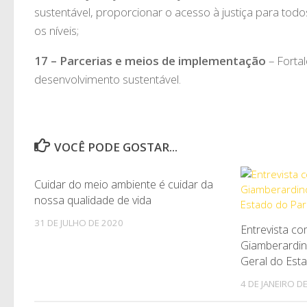
sustentável, proporcionar o acesso à justiça para todos
os níveis;
17 – Parcerias e meios de implementação
– Fortal
desenvolvimento sustentável.
VOCÊ PODE GOSTAR...
Cuidar do meio ambiente é cuidar da
7
nossa qualidade de vida
31 DE JULHO DE 2020
Entrevista co
Giamberardin
Geral do Est
4 DE JANEIRO D