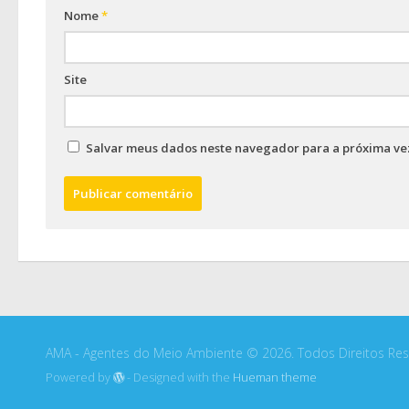
Nome
*
Site
Salvar meus dados neste navegador para a próxima ve
AMA - Agentes do Meio Ambiente © 2026. Todos Direitos Res
Powered by
- Designed with the
Hueman theme