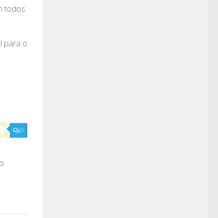
em todos
l para o
0
o