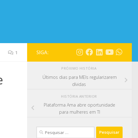
SIGA:
1
PRÓXIMO HISTÓRIA
e
Últimos dias para MEIs regularizarem
dívidas
HISTÓRIA ANTERIOR
Plataforma Ama abre oportunidade
para mulheres em TI