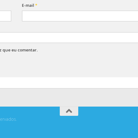
E-mail
*
z que eu comentar.
ervados.