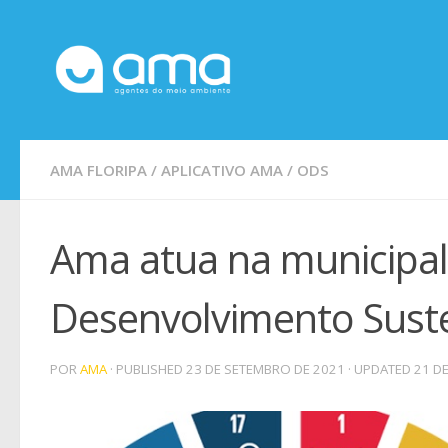
Skip to content
AMA FLORIPA
/
APLICATIVO AMA
/
ODS
Ama atua na municipal
Desenvolvimento Sust
POR
AMA
· PUBLISHED
23 DE SETEMBRO DE 2021
· UPDATED
21 DE