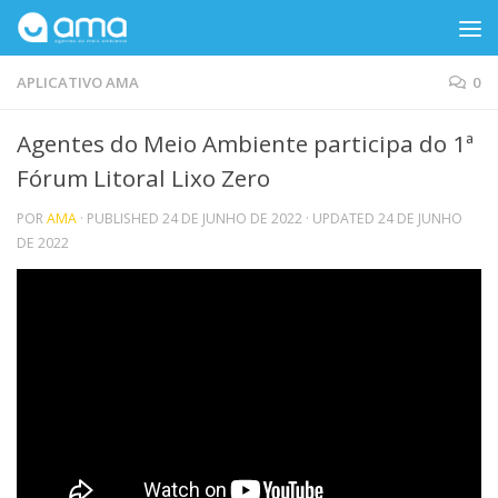
Skip to content
APLICATIVO AMA
0
Agentes do Meio Ambiente participa do 1ª
Fórum Litoral Lixo Zero
POR
AMA
· PUBLISHED
24 DE JUNHO DE 2022
· UPDATED
24 DE JUNHO
DE 2022