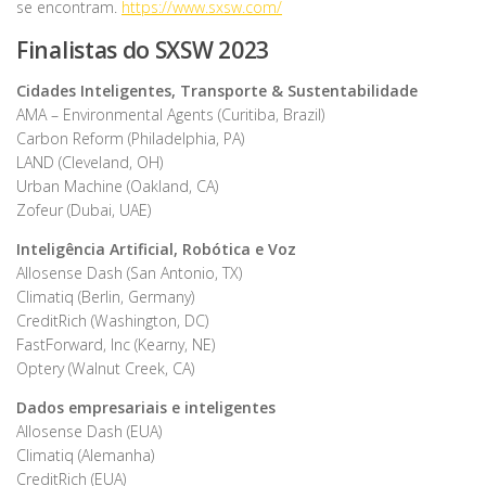
se encontram.
https://www.sxsw.com/
Finalistas do SXSW 2023
Cidades Inteligentes, Transporte & Sustentabilidade
AMA – Environmental Agents (Curitiba, Brazil)
Carbon Reform (Philadelphia, PA)
LAND (Cleveland, OH)
Urban Machine (Oakland, CA)
Zofeur (Dubai, UAE)
Inteligência Artificial, Robótica e Voz
Allosense Dash (San Antonio, TX)
Climatiq (Berlin, Germany)
CreditRich (Washington, DC)
FastForward, Inc (Kearny, NE)
Optery (Walnut Creek, CA)
Dados empresariais e inteligentes
Allosense Dash (EUA)
Climatiq (Alemanha)
CreditRich (EUA)