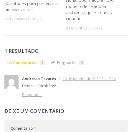
Florianópolis adota novo
10 atitudes para preservar a
modelo de zeladoria
biodiversidade
ambiental que remunera
cidadão
22 DE MAIO DE 2023
4 DE JUNHO DE 2022
1 RESULTADO
Comentários
1
Pingbacks
0
Andressa Tavares
18 de janeiro de 2023 às 17:36
Demais! Parabéns!
Responder
DEIXE UM COMENTÁRIO
Comentário
*