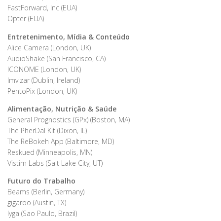
FastForward, Inc (EUA)
Opter (EUA)
Entretenimento, Mídia & Conteúdo
Alice Camera (London, UK)
AudioShake (San Francisco, CA)
ICONOME (London, UK)
Imvizar (Dublin, Ireland)
PentoPix (London, UK)
Alimentação, Nutrição & Saúde
General Prognostics (GPx) (Boston, MA)
The PherDal Kit (Dixon, IL)
The ReBokeh App (Baltimore, MD)
Reskued (Minneapolis, MN)
Vistim Labs (Salt Lake City, UT)
Futuro do Trabalho
Beams (Berlin, Germany)
gigaroo (Austin, TX)
lyga (Sao Paulo, Brazil)