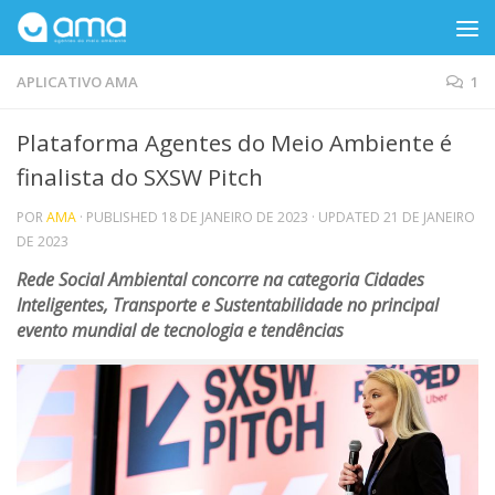
Skip to content
APLICATIVO AMA
1
Plataforma Agentes do Meio Ambiente é
finalista do SXSW Pitch
POR
AMA
· PUBLISHED
18 DE JANEIRO DE 2023
· UPDATED
21 DE JANEIRO
DE 2023
Rede Social Ambiental concorre na categoria Cidades
Inteligentes, Transporte e Sustentabilidade no principal
evento mundial de tecnologia e tendências