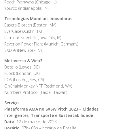
Reach Pathways (Chicago, IL)
Yourco (Indianapolis, IN)
Tecnologias Mundiais Inovadoras
Eascra Biotech (Boston, MA)
EverCase (Austin, TX)
Laminar Scientific (Iowa City, IA)
Reverion Power Plant (Munich, Germany)
SXD Ai (New York, NY)
Metaverso & Web3
Boto.io (Lewes, DE)
FLock (London, UK)
hOS (Los Angeles, CA)
OnChainMonkey NFT (Redmond, WA)
Numbers Protocol (Taipei, Taiwan)
Serviço
:
Plataforma AMA no SXSW Pitch 2023 – Cidades
Inteligentes, Transporte e Sustentabilidade
Data
: 12 de março de 2023
Horário
: 07h- 08h – horário de Brasília