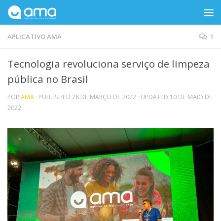
Skip to content
APLICATIVO AMA
1
Tecnologia revoluciona serviço de limpeza
pública no Brasil
POR
AMA
· PUBLISHED
28 DE MARÇO DE 2022
· UPDATED
10 DE MAIO DE
2022