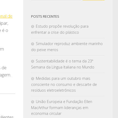
onal de
POSTS RECENTES
ipar,
Estudo propõe revolução para
e é o
enfrentar a crise do plástico
Simulador reproduz ambiente marinho
em
do peixe meros
Sustentabilidade é o tema da 23ª
Semana da Língua Italiana no Mundo
s de
lagem.
Medidas para um outubro mais
consciente no consumo e descarte de
resíduos eletroeletrônicos
União Europeia e Fundação Ellen
MacArthur formam lideranças em
economia circular
ilientes