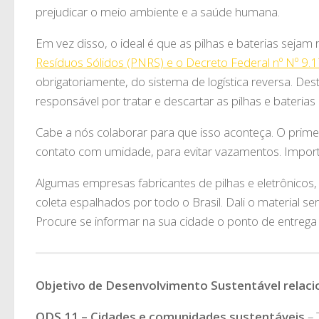
prejudicar o meio ambiente e a saúde humana.
Em vez disso, o ideal é que as pilhas e baterias sejam
Resíduos Sólidos (PNRS) e o Decreto Federal nº Nº 9.
obrigatoriamente, do sistema de logística reversa. Des
responsável por tratar e descartar as pilhas e bateria
Cabe a nós colaborar para que isso aconteça. O prime
contato com umidade, para evitar vazamentos. Import
Algumas empresas fabricantes de pilhas e eletrônicos
coleta espalhados por todo o Brasil. Dali o material
Procure se informar na sua cidade o ponto de entrega
Objetivo de Desenvolvimento Sustentável relac
ODS 11 – Cidades e comunidades sustentáveis
– 