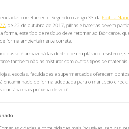
 recicladas corretamente. Segundo o artigo 33 da
Política Naci
177
, de 23 de outubro de 2017, pilhas e baterias devem partic
ta forma, este tipo de resíduo deve retornar ao fabricante, qu
s de forma ambientalmente correta.
iro passo é armazená-las dentro de um plástico resistente, s
ante também não as misturar com outros tipos de materiais.
, lojas, escolas, faculdades e supermercados oferecem ponto
 será encaminhado de forma adequada para o manuseio e recic
 voluntária mais próxima de você.
ionado
Tornar as cidades e comunidades mais inclusivas, seguras, res