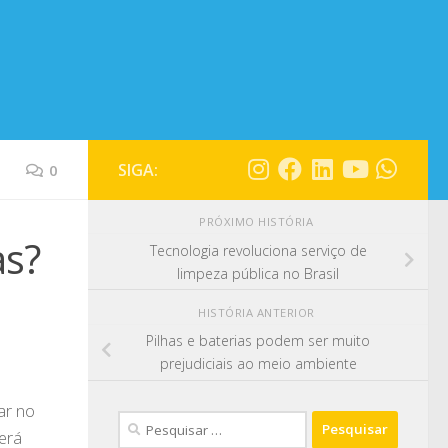
SIGA:
0
PRÓXIMO HISTÓRIA
as?
Tecnologia revoluciona serviço de
limpeza pública no Brasil
HISTÓRIA ANTERIOR
Pilhas e baterias podem ser muito
prejudiciais ao meio ambiente
ar no
erá