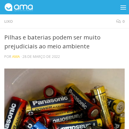
Skip to content
LIXO
0
Pilhas e baterias podem ser muito
prejudiciais ao meio ambiente
POR
AMA
·
28 DE MARÇO DE 2022