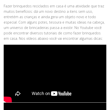
Fazer brinquedos reciclados em casa é uma atividade que traz
muitos benefícios: dá um novo destino a itens sem uso,
entretém as crianças e ainda gera um objeto novo e todo
especial. Com alguns potes, tesoura e muitas ideias na cabeça,
um universo de brincadeiras passa a existir. No Youtube você
pode encontrar diversos tutoriais de como fazer brinquedos
em casa. Nos vídeos abaixo você vai encontrar algumas dicas: