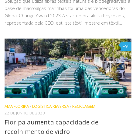
Solução que utiliza fibras têxteis naturais e biodegradáveis à
base de macroalgas marinhas foi uma das vencedoras do
Global Change Award 2023 A startup brasileira Phycolabs,
representada pela CEO, estilista têxtil, mestre em têxtil...
0
AMA FLORIPA
/
LOGÍSTICA REVERSA
/
RECICLAGEM
22 DE JUNHO DE 2023
Floripa aumenta capacidade de
recolhimento de vidro