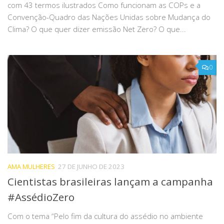
com 43 termos ilustrados Como funcionam as COPs e a
Convenção-Quadro das Nações Unidas sobre Mudança do
Clima? O que quer dizer emissão Net Zero? O que...
0
AMA MULHERES
27 DE JUNHO DE 2023
Cientistas brasileiras lançam a campanha
#AssédioZero
Com o tema “Pelo fim da cultura do assédio no ambiente