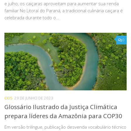
e julho, os caiçaras aproveitam para aumentar sua renda
familiar No Litoral do Paraná, a tradicional culinária caiçara é
celebrada durante todo o...
0
ODS
29 DE JUNHO DE 2023
Glossário Ilustrado da Justiça Climática
prepara líderes da Amazônia para COP30
Em versão trilíngue, publicação desvenda vocabulário técnico