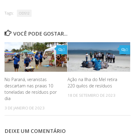
Tags:
ODS12
VOCÊ PODE GOSTAR...
0
0
No Paraná, veranistas
Ação na Ilha do Mel retira
descartam nas praias 10
220 quilos de resíduos
toneladas de resíduos por
18 DE SETEMBRO DE 2023
dia
3 DE JANEIRO DE 2023
DEIXE UM COMENTÁRIO