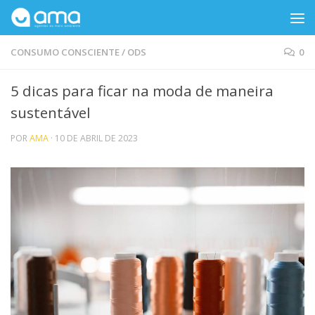
Skip to content
CONSUMO CONSCIENTE
/
ODS
0
5 dicas para ficar na moda de maneira
sustentável
POR
AMA
·
10 DE ABRIL DE 2023