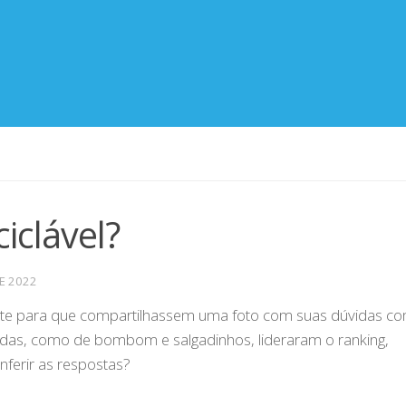
iclável?
DE 2022
te para que compartilhassem uma foto com suas dúvidas c
adas, como de bombom e salgadinhos, lideraram o ranking,
ferir as respostas?