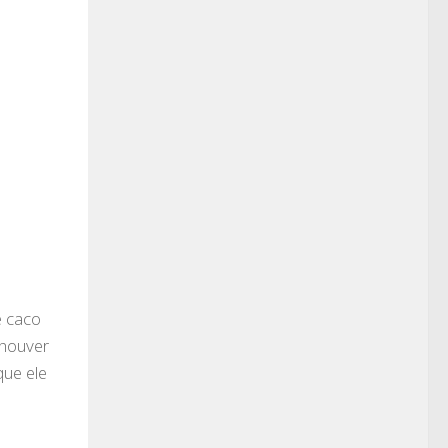
e caco
houver
que ele