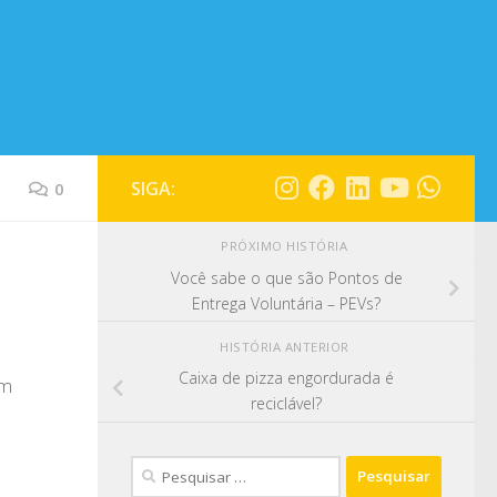
SIGA:
0
PRÓXIMO HISTÓRIA
Você sabe o que são Pontos de
Entrega Voluntária – PEVs?
HISTÓRIA ANTERIOR
Caixa de pizza engordurada é
om
reciclável?