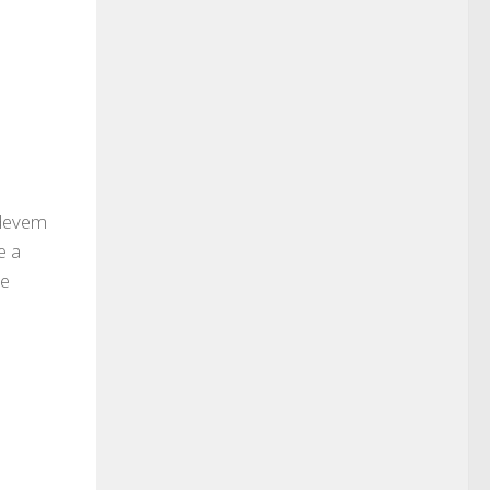
 devem
e a
de