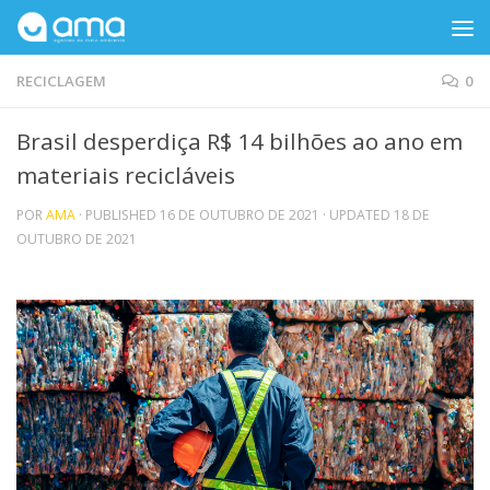
Skip to content
RECICLAGEM
0
Brasil desperdiça R$ 14 bilhões ao ano em
materiais recicláveis
POR
AMA
· PUBLISHED
16 DE OUTUBRO DE 2021
· UPDATED
18 DE
OUTUBRO DE 2021