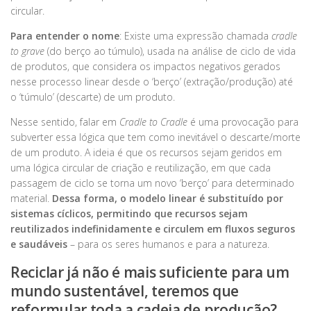
circular.
Para entender o nome
: Existe uma expressão chamada
cradle
to grave
(do berço ao túmulo), usada na análise de ciclo de vida
de produtos, que considera os impactos negativos gerados
nesse processo linear desde o ‘berço’ (extração/produção) até
o ‘túmulo’ (descarte) de um produto.
Nesse sentido, falar em
Cradle to Cradle
é uma provocação para
subverter essa lógica que tem como inevitável o descarte/morte
de um produto. A ideia é que os recursos sejam geridos em
uma lógica circular de criação e reutilização, em que cada
passagem de ciclo se torna um novo ‘berço’ para determinado
material.
Dessa forma, o modelo linear é substituído por
sistemas cíclicos, permitindo que recursos sejam
reutilizados indefinidamente e circulem em fluxos seguros
e saudáveis
– para os seres humanos e para a natureza.
Reciclar já não é mais suficiente para um
mundo sustentável, teremos que
reformular toda a cadeia de produção?