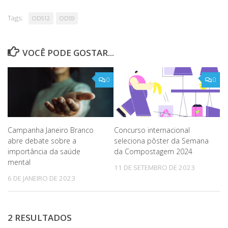
Tags:
ODS12
ODS9
VOCÊ PODE GOSTAR...
0
0
Campanha Janeiro Branco
Concurso internacional
abre debate sobre a
seleciona pôster da Semana
importância da saúde
da Compostagem 2024
mental
11 DE SETEMBRO DE 2023
6 DE JANEIRO DE 2023
2 RESULTADOS