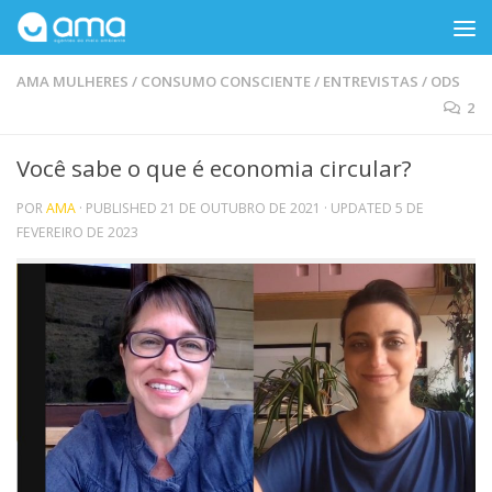
Skip to content
AMA MULHERES
/
CONSUMO CONSCIENTE
/
ENTREVISTAS
/
ODS
2
Você sabe o que é economia circular?
POR
AMA
· PUBLISHED
21 DE OUTUBRO DE 2021
· UPDATED
5 DE
FEVEREIRO DE 2023