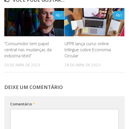
1
0
“Consumidor tem papel
UFPR lança curso online
central nas mudanças da
trilíngue sobre Economia
indústria têxtil”
Circular
20 DE ABRIL DE 2023
28 DE ABRIL DE 2023
DEIXE UM COMENTÁRIO
Comentário
*