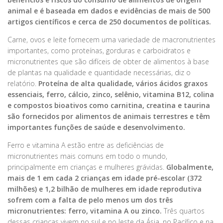
animal e é baseada em dados e evidências de mais de 500
artigos científicos e cerca de 250 documentos de políticas.
Carne, ovos e leite fornecem uma variedade de macronutrientes
importantes, como proteínas, gorduras e carboidratos e
micronutrientes que são difíceis de obter de alimentos à base
de plantas na qualidade e quantidade necessárias, diz o
relatório.
Proteína de alta qualidade, vários ácidos graxos
essenciais, ferro, cálcio, zinco, selênio, vitamina B12, colina
e compostos bioativos como carnitina, creatina e taurina
são fornecidos por alimentos de animais terrestres e têm
importantes funções de saúde e desenvolvimento.
Ferro e vitamina A estão entre as deficiências de
micronutrientes mais comuns em todo o mundo,
principalmente em crianças e mulheres grávidas.
Globalmente,
mais de 1 em cada 2 crianças em idade pré-escolar (372
milhões) e 1,2 bilhão de mulheres em idade reprodutiva
sofrem com a falta de pelo menos um dos três
micronutrientes: ferro, vitamina A ou zinco.
Três quartos
dessas crianças vivem no sul e no leste da Ásia, no Pacífico e na