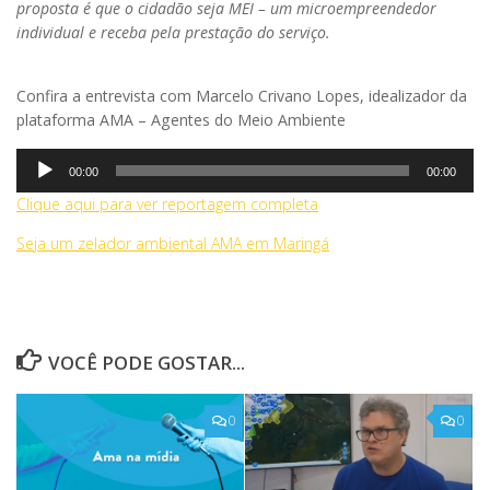
proposta é que o cidadão seja MEI – um microempreendedor
individual e receba pela prestação do serviço.
Confira a entrevista com Marcelo Crivano Lopes, idealizador da
plataforma AMA – Agentes do Meio Ambiente
Tocador
00:00
00:00
de
Clique aqui para ver reportagem completa
áudio
Seja um zelador ambiental AMA em Maringá
VOCÊ PODE GOSTAR...
0
0