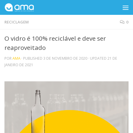
Skip to content
RECICLAGEM
0
O vidro é 100% reciclável e deve ser
reaproveitado
POR
AMA
· PUBLISHED
3 DE NOVEMBRO DE 2020
· UPDATED
21 DE
JANEIRO DE 2021