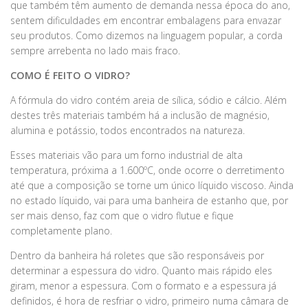
que também têm aumento de demanda nessa época do ano,
sentem dificuldades em encontrar embalagens para envazar
seu produtos. Como dizemos na linguagem popular, a corda
sempre arrebenta no lado mais fraco.
COMO É FEITO O VIDRO?
A fórmula do vidro contém areia de sílica, sódio e cálcio. Além
destes três materiais também há a inclusão de magnésio,
alumina e potássio, todos encontrados na natureza.
Esses materiais vão para um forno industrial de alta
temperatura, próxima a 1.600ºC, onde ocorre o derretimento
até que a composição se torne um único líquido viscoso. Ainda
no estado líquido, vai para uma banheira de estanho que, por
ser mais denso, faz com que o vidro flutue e fique
completamente plano.
Dentro da banheira há roletes que são responsáveis por
determinar a espessura do vidro. Quanto mais rápido eles
giram, menor a espessura. Com o formato e a espessura já
definidos, é hora de resfriar o vidro, primeiro numa câmara de