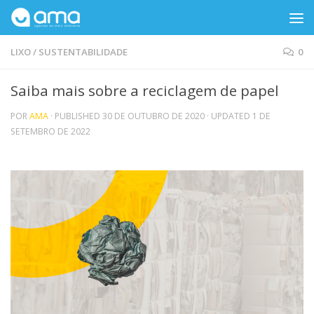
Skip to content
LIXO
/
SUSTENTABILIDADE
0
Saiba mais sobre a reciclagem de papel
POR
AMA
· PUBLISHED
30 DE OUTUBRO DE 2020
· UPDATED
1 DE
SETEMBRO DE 2022