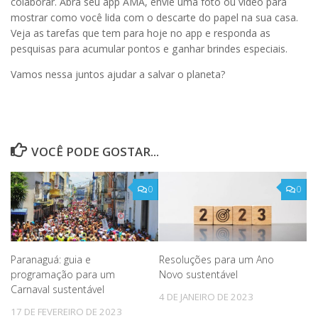
colaborar.
Abra seu app AMA, envie uma foto ou vídeo para
mostrar como você lida com o descarte do papel na sua casa.
Veja as tarefas que tem para hoje no app e responda as
pesquisas para acumular pontos e ganhar brindes especiais.
Vamos nessa juntos ajudar a salvar o planeta?
VOCÊ PODE GOSTAR...
0
0
Paranaguá: guia e
Resoluções para um Ano
programação para um
Novo sustentável
Carnaval sustentável
4 DE JANEIRO DE 2023
17 DE FEVEREIRO DE 2023